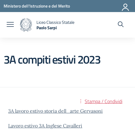
Vai ai contenuti
Vai al menu di navigazione
Vai al footer
Ministero dell'Istruzione e del Merito
Liceo Classico Statale
Paolo Sarpi
— Visita la pagina iniziale della scuola
3A compiti estivi 2023
Stampa / Condividi
3A lavoro estivo storia dell_arte Gervasoni
Lavoro estivo 3A Inglese Cavalleri