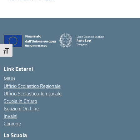
Liceo Classico Statale
Paolo Sarpi
Bergamo
— Visita la pagina iniziale della scuola
Attiva/disattiva dimensione testo
Link Esterni
MIUR
Ufficio Scolastico Regionale
Ufficio Scolastico Territoriale
Scuola in Chiaro
Iscrizioni On Line
Invalsi
Comune
La Scuola