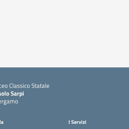
ceo Classico Statale
olo Sarpi
ergamo
Visita la pagina iniziale della scuola
la
I Servizi