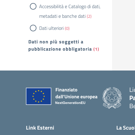
Accessibilità e Catalogo di dati,
metadati e banche dati
(2)
Dati ulteriori
(0)
Dati non più soggetti a
pubblicazione obbligatoria
(1)
Li
Pa
B
— 
Link Esterni
La Scuo