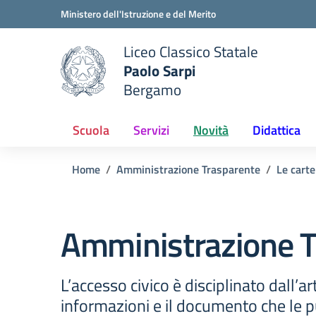
Vai ai contenuti
Vai al menu di navigazione
Vai al footer
Ministero dell'Istruzione e del Merito
Liceo Classico Statale
Paolo Sarpi
e della scuola
Bergamo
— Visita la pagina iniziale del
Scuola
Servizi
Novità
Didattica
Home
Amministrazione Trasparente
Le carte
Amministrazione T
L’accesso civico è disciplinato dall’ar
informazioni e il documento che le pu