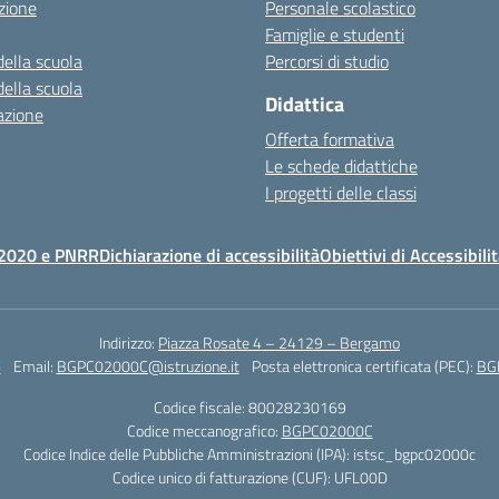
zione
Personale scolastico
Famiglie e studenti
della scuola
Percorsi di studio
della scuola
Didattica
azione
Offerta formativa
Le schede didattiche
I progetti delle classi
2020 e PNRR
Dichiarazione di accessibilità
Obiettivi di Accessibili
Indirizzo:
Piazza Rosate 4 – 24129 – Bergamo
6
Email:
BGPC02000C@istruzione.it
Posta elettronica certificata (PEC):
BGP
Codice fiscale: 80028230169
Codice meccanografico:
BGPC02000C
Codice Indice delle Pubbliche Amministrazioni (IPA): istsc_bgpc02000c
Codice unico di fatturazione (CUF): UFL00D