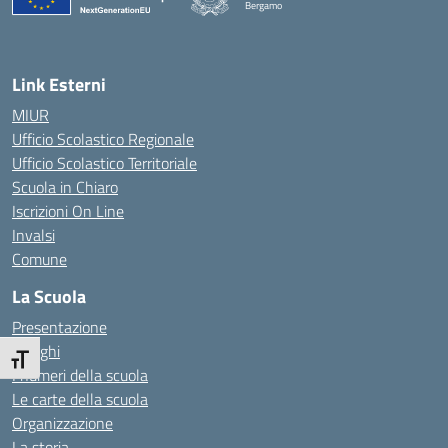
Bergamo
— Visita la pagina iniziale della scuola
Link Esterni
MIUR
Ufficio Scolastico Regionale
Ufficio Scolastico Territoriale
Scuola in Chiaro
Iscrizioni On Line
Invalsi
Comune
La Scuola
Presentazione
I luoghi
Attiva/disattiva dimensione testo
I numeri della scuola
Le carte della scuola
Organizzazione
La storia