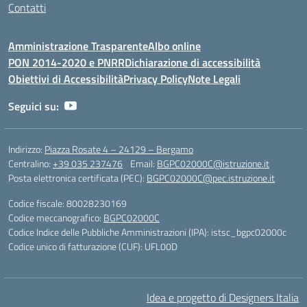
Contatti
Amministrazione Trasparente
Albo online
PON 2014-2020 e PNRR
Dichiarazione di accessibilità
Obiettivi di Accessibilità
Privacy Policy
Note Legali
Seguici su:
Indirizzo:
Piazza Rosate 4 – 24129 – Bergamo
Centralino:
+39 035 237476
Email:
BGPC02000C@istruzione.it
Posta elettronica certificata (PEC):
BGPC02000C@pec.istruzione.it
Codice fiscale: 80028230169
Codice meccanografico:
BGPC02000C
Codice Indice delle Pubbliche Amministrazioni (IPA): istsc_bgpc02000c
Codice unico di fatturazione (CUF): UFL00D
Idea e progetto di Designers Italia