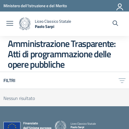
Vai ai contenuti
Vai al menu di navigazione
Vai al footer
Ministero dell'Istruzione e del Merito
Liceo Classico Statale
Paolo Sarpi
— Visita la pagina iniziale della scuola
Amministrazione Trasparente:
Atti di programmazione delle
opere pubbliche
FILTRI
Nessun risultato
Liceo Classico Statale
Paolo Sarpi