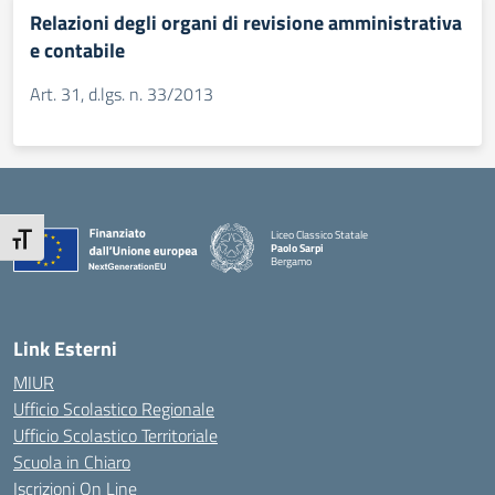
Relazioni degli organi di revisione amministrativa
e contabile
Art. 31, d.lgs. n. 33/2013
Liceo Classico Statale
Attiva/disattiva dimensione testo
Paolo Sarpi
Bergamo
— Visita la pagina iniziale della scuola
Link Esterni
MIUR
Ufficio Scolastico Regionale
Ufficio Scolastico Territoriale
Scuola in Chiaro
Iscrizioni On Line