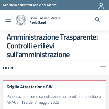
Vai ai contenuti
Vai al menu di navigazione
Vai al footer
Ministero dell'Istruzione e del Merito
Liceo Classico Statale
Paolo Sarpi
— Visita la pagina iniziale della scuola
Amministrazione Trasparente:
Controlli e rilievi
sull'amministrazione
FILTRI
Griglia Attestazione OIV
Pubblicazione come da indicazioni contenute nella delibera
ANAC n. 192 del 7 maggio 2025