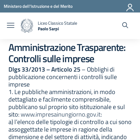
Vai ai contenuti
Vai al menu di navigazione
Vai al footer
Ministero dell'Istruzione e del Merito
Liceo Classico Statale
Paolo Sarpi
— Visita la pagina iniziale della scuola
Amministrazione Trasparente:
Controlli sulle imprese
Dlgs 33/2013 – Articolo 25
– Obblighi di
pubblicazione concernenti i controlli sulle
imprese
1. Le pubbliche amministrazioni, in modo
dettagliato e facilmente comprensibile,
pubblicano sul proprio sito istituzionale e sul
sito:
www.impresainungiorno.gov.it
:
a) l’elenco delle tipologie di controllo a cui sono
assoggettate le imprese in ragione della
dimensione e del settore di attività, indicando