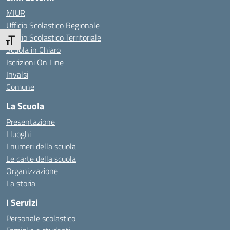
MIUR
Ufficio Scolastico Regionale
Ufficio Scolastico Territoriale
Attiva/disattiva dimensione testo
Scuola in Chiaro
Iscrizioni On Line
Invalsi
Comune
La Scuola
Presentazione
I luoghi
I numeri della scuola
Le carte della scuola
Organizzazione
La storia
I Servizi
Personale scolastico