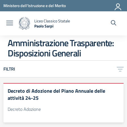
Vai ai contenuti
Vai al menu di navigazione
Vai al footer
Ministero dell'Istruzione e del Merito
Liceo Classico Statale
Paolo Sarpi
— Visita la pagina iniziale della scuola
Amministrazione Trasparente:
Disposizioni Generali
FILTRI
Decreto di Adozione del Piano Annuale delle
attività 24-25
Decreto Adozione