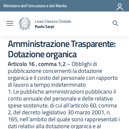
Vai ai contenuti
Vai al menu di navigazione
Vai al footer
Ministero dell'Istruzione e del Merito
Liceo Classico Statale
Paolo Sarpi
— Visita la pagina iniziale della scuola
Amministrazione Trasparente:
Dotazione organica
Articolo 16 , comma 1,2
– Obblighi di
pubblicazione concernenti la dotazione
organica e il costo del personale con rapporto
di lavoro a tempo indeterminato
1. Le pubbliche amministrazioni pubblicano il
conto annuale del personale e delle relative
spese sostenute, di cui all’articolo 60, comma
2, del decreto legislativo 30 marzo 2001, n.
165, nell’ambito del quale sono rappresentati i
dati relativi alla dotazione organica e al