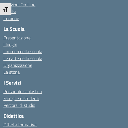
Iscrizioni On Line
Attiva/disattiva dimensione testo
Invalsi
Comune
La Scuola
Presentazione
I luoghi
I numeri della scuola
Le carte della scuola
Organizzazione
La storia
I Servizi
Personale scolastico
Famiglie e studenti
Percorsi di studio
Didattica
Offerta formativa