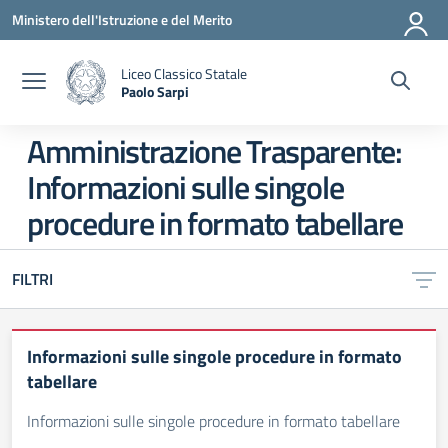
Vai ai contenuti
Vai al menu di navigazione
Vai al footer
Ministero dell'Istruzione e del Merito
Liceo Classico Statale
Paolo Sarpi
— Visita la pagina iniziale della scuola
Amministrazione Trasparente:
Informazioni sulle singole
procedure in formato tabellare
FILTRI
Informazioni sulle singole procedure in formato
tabellare
Informazioni sulle singole procedure in formato tabellare