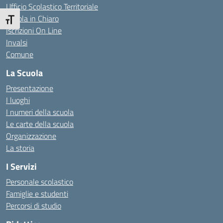
Ufficio Scolastico Territoriale
Scuola in Chiaro
Attiva/disattiva dimensione testo
Iscrizioni On Line
Invalsi
Comune
La Scuola
Presentazione
I luoghi
I numeri della scuola
Le carte della scuola
Organizzazione
La storia
I Servizi
Personale scolastico
Famiglie e studenti
Percorsi di studio