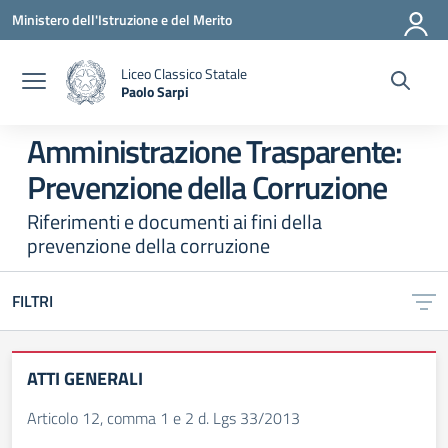
Vai ai contenuti
Vai al menu di navigazione
Vai al footer
Ministero dell'Istruzione e del Merito
Liceo Classico Statale
Paolo Sarpi
— Visita la pagina iniziale della scuola
Amministrazione Trasparente:
Prevenzione della Corruzione
Riferimenti e documenti ai fini della
prevenzione della corruzione
FILTRI
ATTI GENERALI
Articolo 12, comma 1 e 2 d. Lgs 33/2013