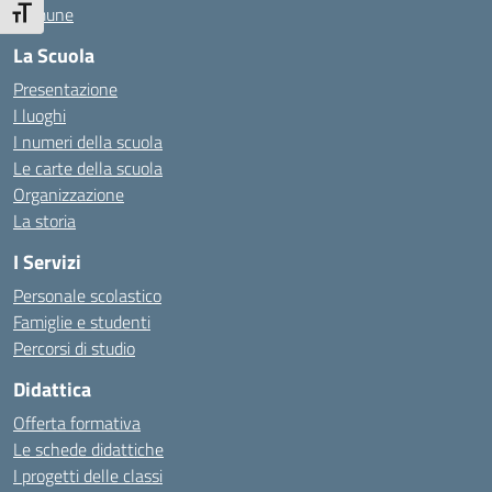
Comune
Attiva/disattiva dimensione testo
La Scuola
Presentazione
I luoghi
I numeri della scuola
Le carte della scuola
Organizzazione
La storia
I Servizi
Personale scolastico
Famiglie e studenti
Percorsi di studio
Didattica
Offerta formativa
Le schede didattiche
I progetti delle classi