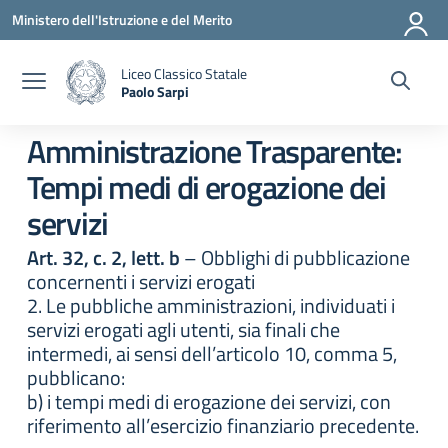
Vai ai contenuti
Vai al menu di navigazione
Vai al footer
Ministero dell'Istruzione e del Merito
Liceo Classico Statale
Paolo Sarpi
— Visita la pagina iniziale della scuola
Amministrazione Trasparente:
Tempi medi di erogazione dei
servizi
Art. 32, c. 2, lett. b
– Obblighi di pubblicazione
concernenti i servizi erogati
2. Le pubbliche amministrazioni, individuati i
servizi erogati agli utenti, sia finali che
intermedi, ai sensi dell’articolo 10, comma 5,
pubblicano:
b) i tempi medi di erogazione dei servizi, con
riferimento all’esercizio finanziario precedente.