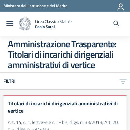
Vai ai contenuti
Vai al menu di navigazione
Vai al footer
Ministero dell'Istruzione e del Merito
Liceo Classico Statale
Paolo Sarpi
— Visita la pagina iniziale della scuola
Amministrazione Trasparente:
Titolari di incarichi dirigenziali
amministrativi di vertice
FILTRI
Titolari di incarichi dirigenziali amministrativi di
vertice
Art. 14, c. 1, lett. a-e e c. 1- bis, d.lgs. n. 33/2013; Art. 20,
c. 3, d.lgs. n. 39/2013