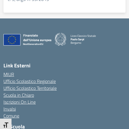
Liceo Classico Statale
Paolo Sarpi
Bergamo
— Visita la pagina iniziale della scuola
Link Esterni
MIUR
Ufficio Scolastico Regionale
Ufficio Scolastico Territoriale
Scuola in Chiaro
Iscrizioni On Line
Invalsi
Comune
La Scuola
Attiva/disattiva dimensione testo