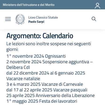
Vai ai contenuti
Vai al menu di navigazione
Vai al footer
Ministero dell'Istruzione e del Merito
Liceo Classico Statale
Paolo Sarpi
— Visita la pagina iniziale della scuola
Argomento: Calendario
Le lezioni sono inoltre sospese nei seguenti
giorni:
1° novembre 2024 Ognissanti
2 novembre 2024 Sospensione aggiuntiva –
Delibera CdI
dal 22 dicembre 2024 al 6 gennaio 2025
Vacanze natalizie
3 e 4 marzo 2025 Vacanze di Carnevale
dal 17 al 22 aprile 2025 Vacanze pasquali
25 aprile 2025 Anniversario della Liberazione
1° maggio 2025 Festa dei lavoratori