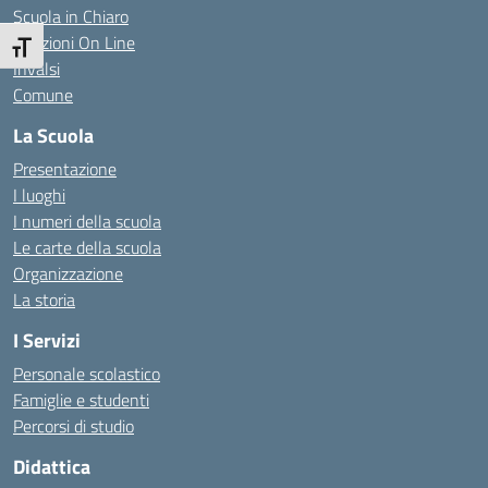
Scuola in Chiaro
Iscrizioni On Line
Attiva/disattiva dimensione testo
Invalsi
Comune
La Scuola
Presentazione
I luoghi
I numeri della scuola
Le carte della scuola
Organizzazione
La storia
I Servizi
Personale scolastico
Famiglie e studenti
Percorsi di studio
Didattica