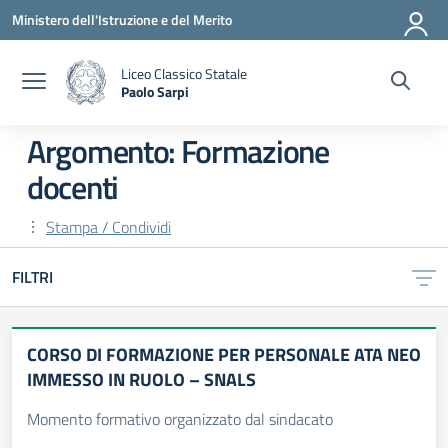
Vai ai contenuti
Vai al menu di navigazione
Vai al footer
Ministero dell'Istruzione e del Merito
Liceo Classico Statale
Paolo Sarpi
— Visita la pagina iniziale della scuola
Argomento: Formazione
docenti
Stampa / Condividi
FILTRI
CORSO DI FORMAZIONE PER PERSONALE ATA NEO
IMMESSO IN RUOLO – SNALS
Momento formativo organizzato dal sindacato