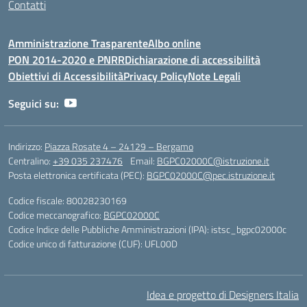
Contatti
Amministrazione Trasparente
Albo online
PON 2014-2020 e PNRR
Dichiarazione di accessibilità
Obiettivi di Accessibilità
Privacy Policy
Note Legali
Seguici su:
Indirizzo:
Piazza Rosate 4 – 24129 – Bergamo
Centralino:
+39 035 237476
Email:
BGPC02000C@istruzione.it
Posta elettronica certificata (PEC):
BGPC02000C@pec.istruzione.it
Codice fiscale: 80028230169
Codice meccanografico:
BGPC02000C
Codice Indice delle Pubbliche Amministrazioni (IPA): istsc_bgpc02000c
Codice unico di fatturazione (CUF): UFL00D
Idea e progetto di Designers Italia