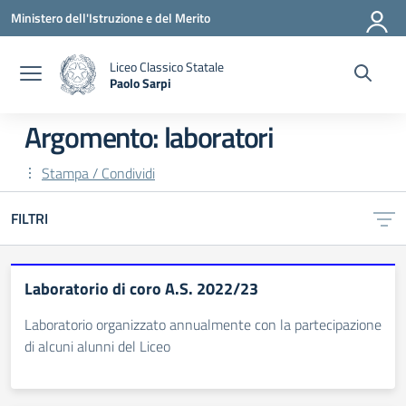
Vai ai contenuti
Vai al menu di navigazione
Vai al footer
Ministero dell'Istruzione e del Merito
Liceo Classico Statale
Paolo Sarpi
— Visita la pagina iniziale della scuola
Argomento: laboratori
Stampa / Condividi
FILTRI
Laboratorio di coro A.S. 2022/23
Laboratorio organizzato annualmente con la partecipazione
di alcuni alunni del Liceo