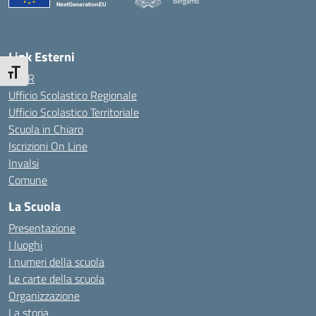
Bergamo
— Visita la pagina iniziale della scuola
Link Esterni
Attiva/disattiva dimensione testo
MIUR
Ufficio Scolastico Regionale
Ufficio Scolastico Territoriale
Scuola in Chiaro
Iscrizioni On Line
Invalsi
Comune
La Scuola
Presentazione
I luoghi
I numeri della scuola
Le carte della scuola
Organizzazione
La storia