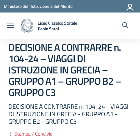
Vai ai contenuti
Vai al menu di navigazione
Vai al footer
Ministero dell'Istruzione e del Merito
Liceo Classico Statale
Paolo Sarpi
— Visita la pagina iniziale della scuola
DECISIONE A CONTRARRE n.
104-24 – VIAGGI DI
ISTRUZIONE IN GRECIA –
GRUPPO A1 – GRUPPO B2 –
GRUPPO C3
DECISIONE A CONTRARRE n. 104-24 - VIAGGI
DI ISTRUZIONE IN GRECIA - GRUPPO A1 -
GRUPPO B2 - GRUPPO C3
Stampa / Condividi