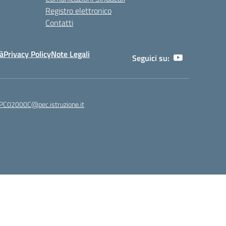
Registro elettronico
Contatti
tà
Privacy Policy
Note Legali
Seguici su:
C02000C@pec.istruzione.it
Idea e progetto di Designers Italia