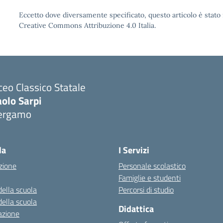
Eccetto dove diversamente specificato, questo articolo è stato 
Creative Commons Attribuzione 4.0 Italia.
ceo Classico Statale
olo Sarpi
ergamo
Visita la pagina iniziale della scuola
la
I Servizi
zione
Personale scolastico
Famiglie e studenti
della scuola
Percorsi di studio
della scuola
Didattica
azione