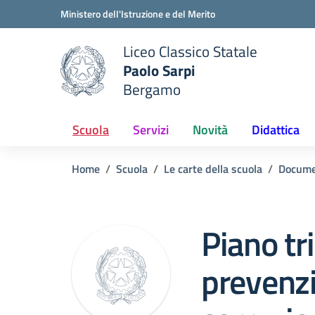
Vai ai contenuti
Vai al menu di navigazione
Vai al footer
Ministero dell'Istruzione e del Merito
Liceo Classico Statale
Paolo Sarpi
e della scuola
Bergamo
— Visita la pagina iniziale del
Scuola
Servizi
Novità
Didattica
Home
Scuola
Le carte della scuola
Docume
Piano tr
prevenzi