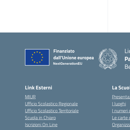
Li
Pa
B
— 
Link Esterni
La Scuo
MIUR
Presenta
Ufficio Scolastico Regionale
I luoghi
Ufficio Scolastico Territoriale
I numeri 
Scuola in Chiaro
Le carte 
Iscrizioni On Line
Organizz