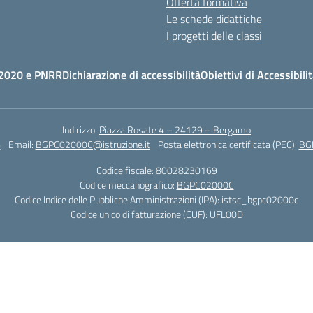
Offerta formativa
Le schede didattiche
I progetti delle classi
2020 e PNRR
Dichiarazione di accessibilità
Obiettivi di Accessibili
Indirizzo:
Piazza Rosate 4 – 24129 – Bergamo
6
Email:
BGPC02000C@istruzione.it
Posta elettronica certificata (PEC):
BGP
Codice fiscale: 80028230169
Codice meccanografico:
BGPC02000C
Codice Indice delle Pubbliche Amministrazioni (IPA): istsc_bgpc02000c
Codice unico di fatturazione (CUF): UFL00D