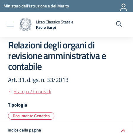
Vai ai contenuti
Vai al menu di navigazione
Vai al footer
Ministero dell'Istruzione e del Merito
Liceo Classico Statale
Paolo Sarpi
— Visita la pagina iniziale della scuola
Relazioni degli organi di
revisione amministrativa e
contabile
Art. 31, d.lgs. n. 33/2013
Stampa / Condividi
Tipologia
Documento Generico
Indice della pagina