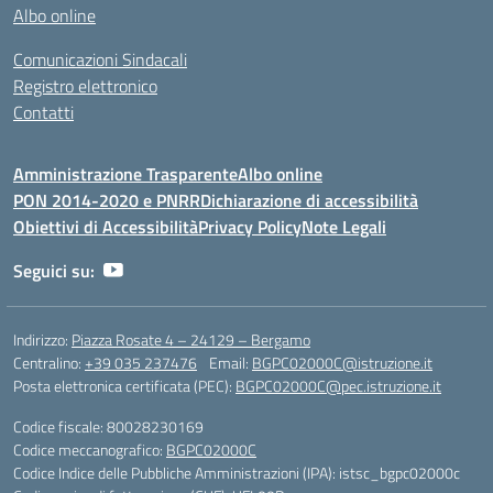
Albo online
Comunicazioni Sindacali
Registro elettronico
Contatti
Amministrazione Trasparente
Albo online
PON 2014-2020 e PNRR
Dichiarazione di accessibilità
Obiettivi di Accessibilità
Privacy Policy
Note Legali
Seguici su:
Indirizzo:
Piazza Rosate 4 – 24129 – Bergamo
Centralino:
+39 035 237476
Email:
BGPC02000C@istruzione.it
Posta elettronica certificata (PEC):
BGPC02000C@pec.istruzione.it
Codice fiscale: 80028230169
Codice meccanografico:
BGPC02000C
Codice Indice delle Pubbliche Amministrazioni (IPA): istsc_bgpc02000c