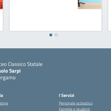
ceo Classico Statale
olo Sarpi
ergamo
Visita la pagina iniziale della scuola
la
I Servizi
zione
Personale scolastico
Famiglie e studenti