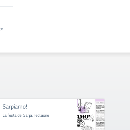
to
Sarpiamo!
Sarp
La festa del Sarpi, I edizione
Laborat