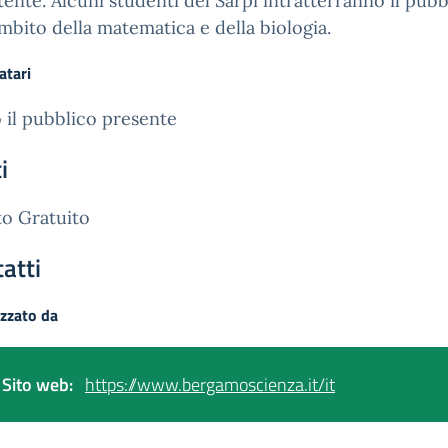
tente. Alcuni studenti del Sarpi intratterranno il pubb
ambito della matematica e della biologia.
atari
 il pubblico presente
i
o Gratuito
atti
zzato da
Sito web:
https://www.bergamoscienza.it/it