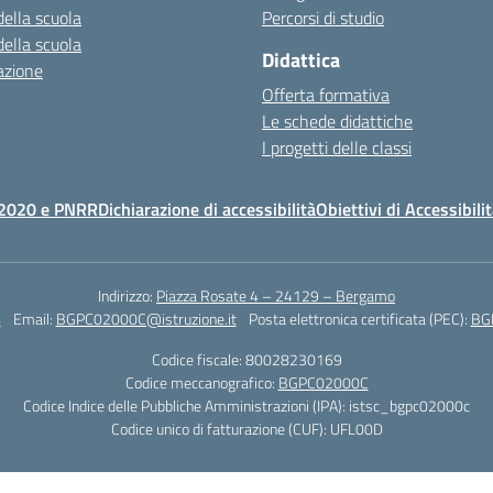
della scuola
Percorsi di studio
della scuola
Didattica
azione
Offerta formativa
Le schede didattiche
I progetti delle classi
2020 e PNRR
Dichiarazione di accessibilità
Obiettivi di Accessibili
Indirizzo:
Piazza Rosate 4 – 24129 – Bergamo
6
Email:
BGPC02000C@istruzione.it
Posta elettronica certificata (PEC):
BGP
Codice fiscale: 80028230169
Codice meccanografico:
BGPC02000C
Codice Indice delle Pubbliche Amministrazioni (IPA): istsc_bgpc02000c
Codice unico di fatturazione (CUF): UFL00D