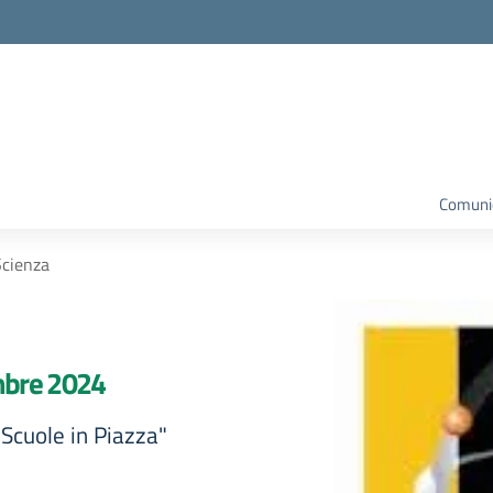
la scuola
Comunic
cienza
mbre 2024
"Scuole in Piazza"