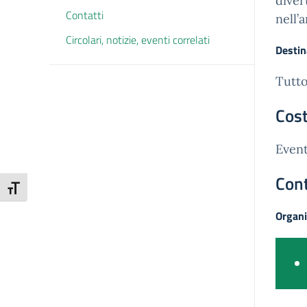
diver
Contatti
nell’
Circolari, notizie, eventi correlati
Destin
Tutto
Cost
Event
Cont
Attiva/disattiva dimensione testo
Organi