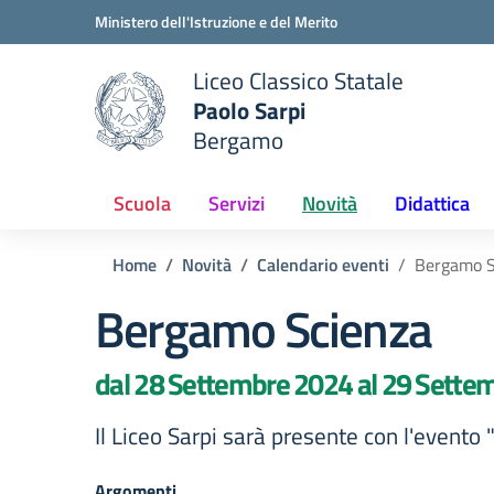
Vai ai contenuti
Vai al menu di navigazione
Vai al footer
Ministero dell'Istruzione e del Merito
Liceo Classico Statale
Paolo Sarpi
e della scuola
Bergamo
— Visita la pagina iniziale del
Scuola
Servizi
Novità
Didattica
Home
Novità
Calendario eventi
Bergamo S
Bergamo Scienza
dal 28 Settembre 2024 al 29 Sette
Il Liceo Sarpi sarà presente con l'evento 
Argomenti