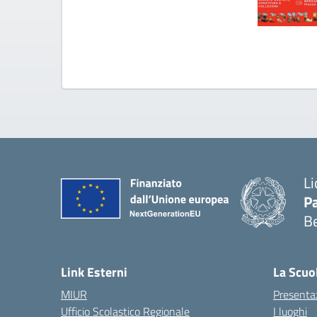
Li
Pa
B
— 
Link Esterni
La Scuo
MIUR
Presenta
Ufficio Scolastico Regionale
I luoghi