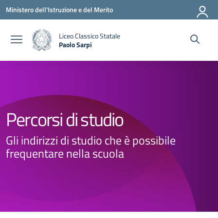
Vai ai contenuti
Vai al menu di navigazione
Vai al footer
Ministero dell'Istruzione e del Merito
Liceo Classico Statale
Paolo Sarpi
— Visita la pagina iniziale della scuola
Percorsi di studio
Gli indirizzi di studio che è possibile
frequentare nella scuola