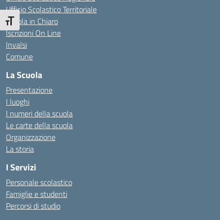
Ufficio Scolastico Territoriale
Scuola in Chiaro
Attiva/disattiva dimensione testo
Iscrizioni On Line
Invalsi
Comune
La Scuola
Presentazione
I luoghi
I numeri della scuola
Le carte della scuola
Organizzazione
La storia
I Servizi
Personale scolastico
Famiglie e studenti
Percorsi di studio