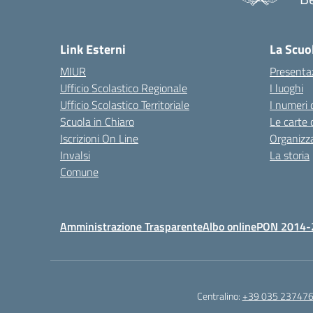
— 
Link Esterni
La Scuo
MIUR
Presenta
Ufficio Scolastico Regionale
I luoghi
Ufficio Scolastico Territoriale
I numeri 
Scuola in Chiaro
Le carte 
Iscrizioni On Line
Organizz
Invalsi
La storia
Comune
Amministrazione Trasparente
Albo online
PON 2014-
Centralino:
+39 035 23747