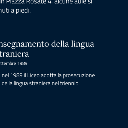
n Piazza Rosate 4, alcune aule si
uti a piedi.
nsegnamento della lingua
Indir
traniera
Settembr
ttembre 1989
nel 1
infor
nel 1989 il Liceo adotta la prosecuzione
bienn
della lingua straniera nel triennio
progr
di el