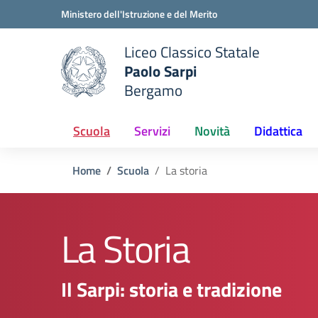
Vai ai contenuti
Vai al menu di navigazione
Vai al footer
Ministero dell'Istruzione e del Merito
Liceo Classico Statale
Paolo Sarpi
e della scuola
Bergamo
— Visita la pagina iniziale del
Scuola
Servizi
Novità
Didattica
Home
Scuola
La storia
La Storia
Il Sarpi: storia e tradizione