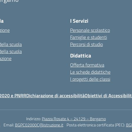
Visita la pagina iniziale della scuola
la
I Servizi
zione
Personale scolastico
Famiglie e studenti
della scuola
Percorsi di studio
della scuola
Didattica
azione
Offerta formativa
Le schede didattiche
I progetti delle classi
2020 e PNRR
Dichiarazione di accessibilità
Obiettivi di Accessibili
Indirizzo:
Piazza Rosate 4 – 24129 – Bergamo
6
Email:
BGPC02000C@istruzione.it
Posta elettronica certificata (PEC):
BGP