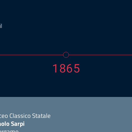
l
1865
ceo Classico Statale
olo Sarpi
ergamo