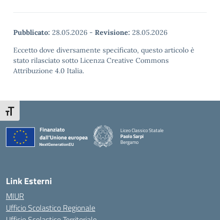
Pubblicato:
28.05.2026
-
Revisione:
28.05.2026
Eccetto dove diversamente specificato, questo articolo è
stato rilasciato sotto Licenza Creative Commons
Attribuzione 4.0 Italia.
Attiva/disattiva dimensione testo
Liceo Classico Statale
Paolo Sarpi
Bergamo
— Visita la pagina iniziale della scuola
Link Esterni
MIUR
Ufficio Scolastico Regionale
Ufficio Scolastico Territoriale