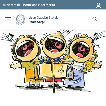
Vai ai contenuti
Vai al menu di navigazione
Vai al footer
Ministero dell'Istruzione e del Merito
Liceo Classico Statale
Paolo Sarpi
— Visita la pagina iniziale della scuola