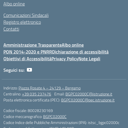
Albo online
Comunicazioni Sindacali
Registro elettronico
Contatti
Amministrazione Trasparente
Albo online
PON 2014-2020 e PNRR
Dichiarazione di accessibilità
Obiettivi di Accessibilità
Privacy Policy
Note Legali
Seguici su:
Indirizzo:
Piazza Rosate 4 – 24129 – Bergamo
Centralino:
+39 035 237476
Email:
BGPC02000C@istruzione.it
Posta elettronica certificata (PEC):
BGPC02000C@pec.istruzione.it
Codice fiscale: 80028230169
Codice meccanografico:
BGPC02000C
Codice Indice delle Pubbliche Amministrazioni (IPA): istsc_bgpc02000c