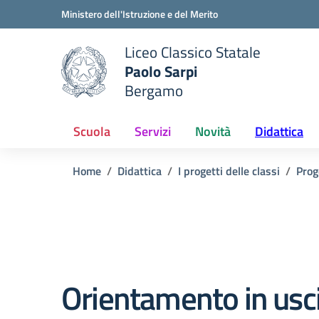
Vai ai contenuti
Vai al menu di navigazione
Vai al footer
Ministero dell'Istruzione e del Merito
Liceo Classico Statale
Paolo Sarpi
e della scuola
Bergamo
— Visita la pagina iniziale del
Scuola
Servizi
Novità
Didattica
Home
Didattica
I progetti delle classi
Prog
Orientamento in usc