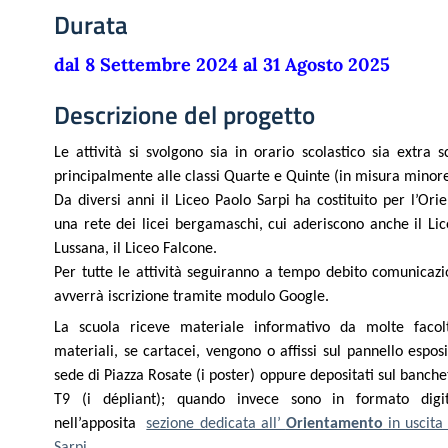
Durata
dal 8 Settembre 2024 al 31 Agosto 2025
Descrizione del progetto
Le attività si svolgono sia in orario scolastico sia extra s
principalmente alle classi Quarte e Quinte (in misura minore 
Da diversi anni il Liceo Paolo Sarpi ha costituito per l’O
una rete dei licei bergamaschi, cui aderiscono anche il Li
Lussana, il Liceo Falcone.
Per tutte le attività seguiranno a tempo debito comunicazi
avverrà iscrizione tramite modulo Google.
La scuola riceve materiale informativo da molte facoltà
materiali, se cartacei, vengono o affissi sul pannello espos
sede di Piazza Rosate (i poster) oppure depositati sul banchet
T9 (i dépliant); quando invece sono in formato digit
nell’apposita
sezione dedicata all’
Orientamento
in uscita 
Sarpi.