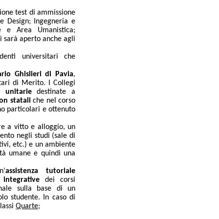
ione test di ammissione
a e Design; Ingegneria e
ue e Area Umanistica;
li sarà aperto anche agli
denti universitari che
ario Ghislieri di Pavia
,
ari di Merito. I Collegi
i unitarie
destinate a
non statali
che nel corso
o particolari e ottenuto
e a vitto e alloggio, un
nto negli studi (sale di
tivi, etc.) e un ambiente
ità umane e quindi una
n’
assistenza tutoriale
e integrative
dei corsi
nale sulla base di un
olo studente. In caso di
classi
Quarte
;