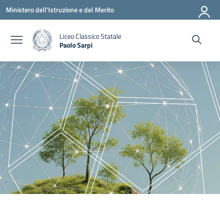
Vai ai contenuti
Vai al menu di navigazione
Vai al footer
Ministero dell'Istruzione e del Merito
Liceo Classico Statale
Paolo Sarpi
— Visita la pagina iniziale della scuola