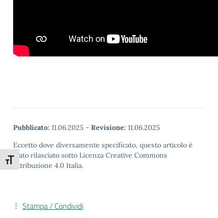
Pubblicato:
11.06.2025
-
Revisione:
11.06.2025
Eccetto dove diversamente specificato, questo articolo è
stato rilasciato sotto Licenza Creative Commons
Attiva/disattiva dimensione testo
Attribuzione 4.0 Italia.
Stampa / Condividi