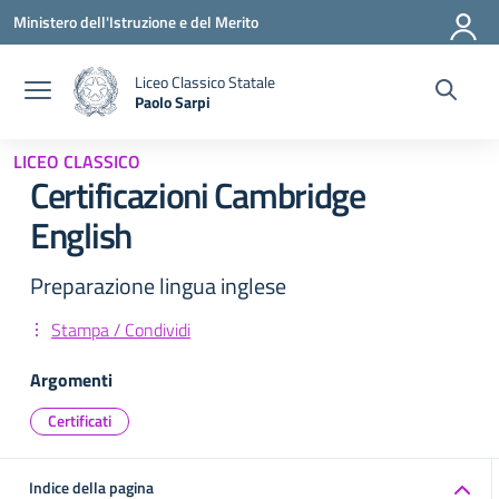
Vai ai contenuti
Vai al menu di navigazione
Vai al footer
Ministero dell'Istruzione e del Merito
Liceo Classico Statale
Paolo Sarpi
— Visita la pagina iniziale della scuola
LICEO CLASSICO
Certificazioni Cambridge
English
Preparazione lingua inglese
Stampa / Condividi
Argomenti
Certificati
Indice della pagina