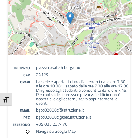
piazza rosate 4 bergamo
INDIRIZZO
24129
CAP
La sede è aperta da lunedì a venerdì dalle ore 7.30
ORARI
alle ore 18,30; il sabato dalle ore 7.30 alle ore 17,00.
L’ingresso agli studenti è consentito dalle ore 7.45.
Per motivi di sicurezza e privacy, l'edificio non è
accessibile agli esterni, salvo appuntamenti o
Attiva/disattiva dimensione testo
eventi.
bgpc02000c@istruzione.it
EMAIL
bgpc02000c@pec.istruzione.it
PEC
+39 035 237476
TELEFONO
Naviga su Google Map