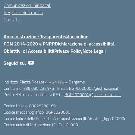
Comunicazioni Sindacali
Registro elettronico
Contatti
Amministrazione Trasparente
Albo online
PON 2014-2020 e PNRR
Dichiarazione di accessibilità
Obiettivi di Accessibilità
Privacy Policy
Note Legali
Seguici su:
Indirizzo:
Piazza Rosate 4 – 24129 – Bergamo
Centralino:
+39 035 237476
Email:
BGPC02000C@istruzione.it
Posta elettronica certificata (PEC):
BGPC02000C@pec.istruzione.it
Codice fiscale: 80028230169
Codice meccanografico:
BGPC02000C
Codice Indice delle Pubbliche Amministrazioni (IPA): istsc_bgpc02000c
Codice unico di fatturazione (CUF): UFL00D