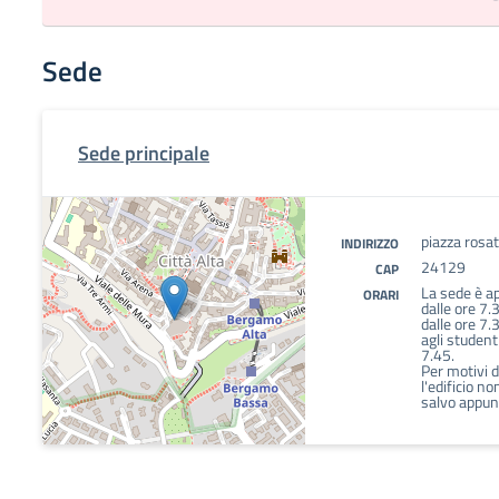
Sede
Sede principale
piazza rosa
INDIRIZZO
24129
CAP
La sede è ap
ORARI
dalle ore 7.
dalle ore 7.
agli student
7.45.
Per motivi d
l'edificio no
salvo appun