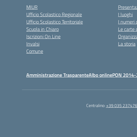
MIUR
Presenta
Ufficio Scolastico Regionale
I luoghi
Ufficio Scolastico Territoriale
I numeri 
Scuola in Chiaro
Le carte 
Iscrizioni On Line
Organizz
Invalsi
La storia
Comune
Amministrazione Trasparente
Albo online
PON 2014-
Centralino:
+39 035 23747