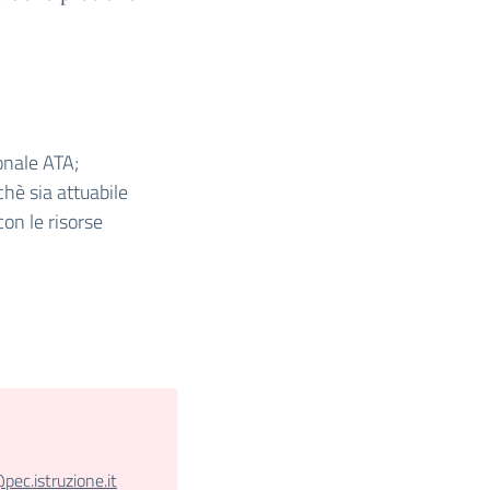
sonale ATA;
chè sia attuabile
con le risorse
c.istruzione.it