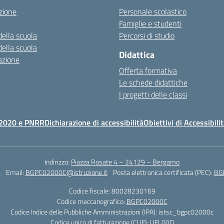
zione
Personale scolastico
Famiglie e studenti
della scuola
Percorsi di studio
della scuola
Didattica
azione
Offerta formativa
Le schede didattiche
I progetti delle classi
2020 e PNRR
Dichiarazione di accessibilità
Obiettivi di Accessibili
Indirizzo:
Piazza Rosate 4 – 24129 – Bergamo
6
Email:
BGPC02000C@istruzione.it
Posta elettronica certificata (PEC):
BGP
Codice fiscale: 80028230169
Codice meccanografico:
BGPC02000C
Codice Indice delle Pubbliche Amministrazioni (IPA): istsc_bgpc02000c
Codice unico di fatturazione (CUF): UFL00D