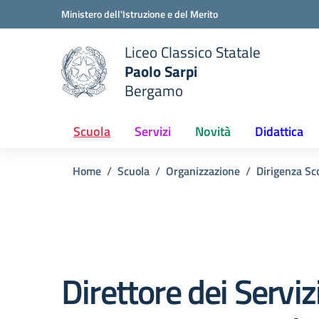
Vai ai contenuti
Vai al menu di navigazione
Vai al footer
Ministero dell'Istruzione e del Merito
Liceo Classico Statale
Paolo Sarpi
e della scuola
Bergamo
— Visita la pagina iniziale del
Scuola
Servizi
Novità
Didattica
Home
Scuola
Organizzazione
Dirigenza Sc
Direttore dei Serviz