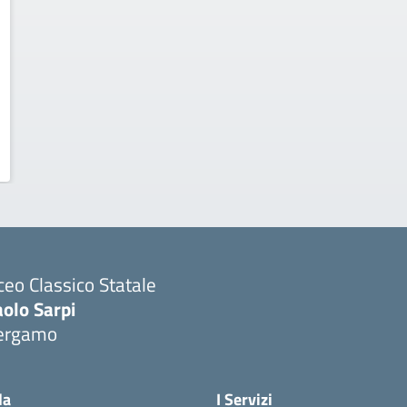
ceo Classico Statale
olo Sarpi
ergamo
Visita la pagina iniziale della scuola
la
I Servizi