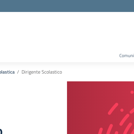
la scuola
Comunic
olastica
Dirigente Scolastico
o