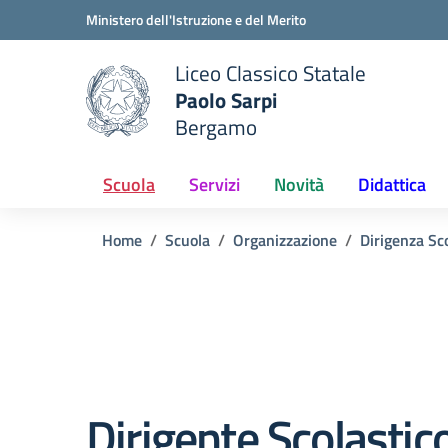
Vai ai contenuti
Vai al menu di navigazione
Vai al footer
Ministero dell'Istruzione e del Merito
Liceo Classico Statale
Paolo Sarpi
e della scuola
Bergamo
— Visita la pagina iniziale del
Scuola
Servizi
Novità
Didattica
Home
Scuola
Organizzazione
Dirigenza Sc
Dirigente Scolastic