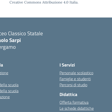
Creative Commons Attribuzione 4.0 Italia.
ceo Classico Statale
olo Sarpi
ergamo
Visita la pagina iniziale della scuola
la
I Servizi
zione
Personale scolastico
Famiglie e studenti
della scuola
Percorsi di studio
della scuola
Didattica
azione
Offerta formativa
Le schede didattiche