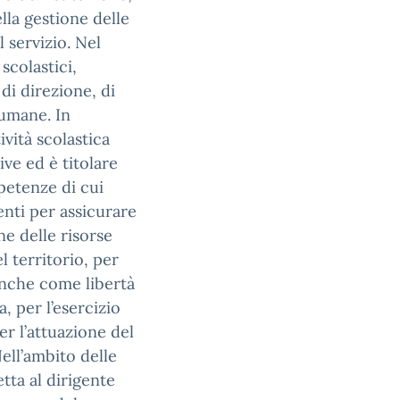
lla gestione delle
l servizio. Nel
scolastici,
di direzione, di
 umane. In
ività scolastica
ive ed è titolare
mpetenze di cui
enti per assicurare
ne delle risorse
l territorio, per
 anche come libertà
, per l’esercizio
per l’attuazione del
ell’ambito delle
etta al dirigente