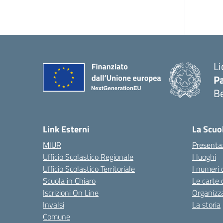
Li
Pa
B
— 
Link Esterni
La Scuo
MIUR
Presenta
Ufficio Scolastico Regionale
I luoghi
Ufficio Scolastico Territoriale
I numeri 
Scuola in Chiaro
Le carte 
Iscrizioni On Line
Organizz
Invalsi
La storia
Comune