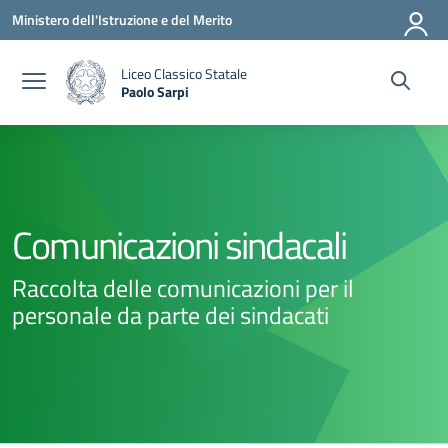
Vai ai contenuti
Vai al menu di navigazione
Vai al footer
Ministero dell'Istruzione e del Merito
Liceo Classico Statale
Paolo Sarpi
— Visita la pagina iniziale della scuola
Comunicazioni sindacali
Raccolta delle comunicazioni per il
personale da parte dei sindacati