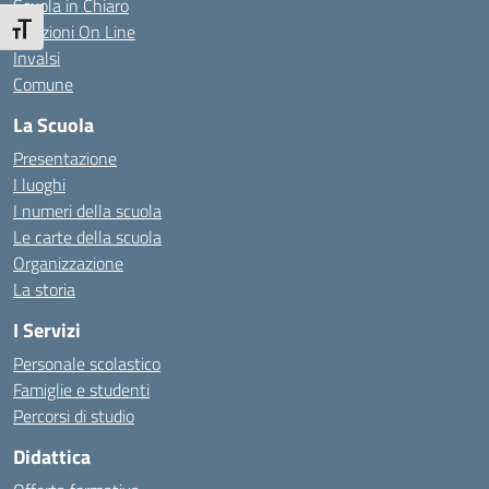
Scuola in Chiaro
Iscrizioni On Line
Attiva/disattiva dimensione testo
Invalsi
Comune
La Scuola
Presentazione
I luoghi
I numeri della scuola
Le carte della scuola
Organizzazione
La storia
I Servizi
Personale scolastico
Famiglie e studenti
Percorsi di studio
Didattica