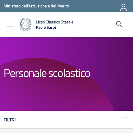
Vai ai contenuti
Vai al menu di navigazione
Vai al footer
Ministero dell'Istruzione e del Merito
Liceo Classico Statale
Paolo Sarpi
— Visita la pagina iniziale della scuola
Personale scolastico
FILTRI