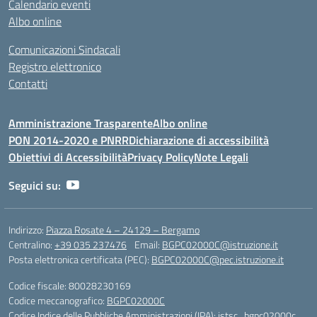
Calendario eventi
Albo online
Comunicazioni Sindacali
Registro elettronico
Contatti
Amministrazione Trasparente
Albo online
PON 2014-2020 e PNRR
Dichiarazione di accessibilità
Obiettivi di Accessibilità
Privacy Policy
Note Legali
Seguici su:
Indirizzo:
Piazza Rosate 4 – 24129 – Bergamo
Centralino:
+39 035 237476
Email:
BGPC02000C@istruzione.it
Posta elettronica certificata (PEC):
BGPC02000C@pec.istruzione.it
Codice fiscale: 80028230169
Codice meccanografico:
BGPC02000C
Codice Indice delle Pubbliche Amministrazioni (IPA): istsc_bgpc02000c